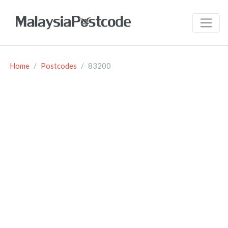
Home
Postcodes
83200