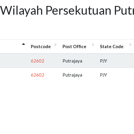
Wilayah Persekutuan Putr
Postcode
Post Office
State Code
62602
Putrajaya
PJY
62602
Putrajaya
PJY