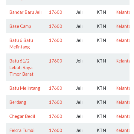
Bandar Baru Jeli
17600
Jeli
KTN
Kelantan
Base Camp
17600
Jeli
KTN
Kelantan
Batu 6 Batu
17600
Jeli
KTN
Kelantan
Melintang
Batu 61/2
17600
Jeli
KTN
Kelantan
Leboh Raya
Timor Barat
Batu Melintang
17600
Jeli
KTN
Kelantan
Berdang
17600
Jeli
KTN
Kelantan
Chegar Bedil
17600
Jeli
KTN
Kelantan
Felcra Tumbi
17600
Jeli
KTN
Kelantan