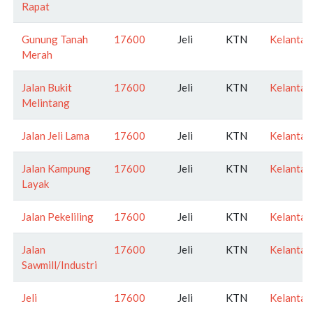
Rapat
Gunung Tanah
17600
Jeli
KTN
Kelantan
Merah
Jalan Bukit
17600
Jeli
KTN
Kelantan
Melintang
Jalan Jeli Lama
17600
Jeli
KTN
Kelantan
Jalan Kampung
17600
Jeli
KTN
Kelantan
Layak
Jalan Pekeliling
17600
Jeli
KTN
Kelantan
Jalan
17600
Jeli
KTN
Kelantan
Sawmill/Industri
Jeli
17600
Jeli
KTN
Kelantan