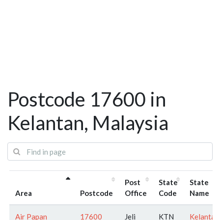
Postcode 17600 in
Kelantan, Malaysia
Post
State
State
Area
Postcode
Office
Code
Name
Air Papan
17600
Jeli
KTN
Kelantan