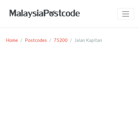
Home
Postcodes
75200
Jalan Kapitan