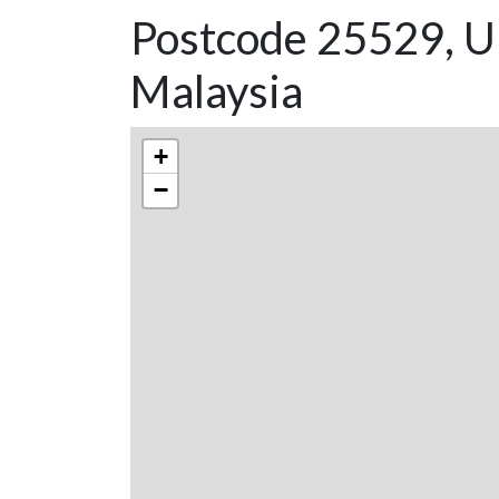
Postcode 25529, Un
Malaysia
+
−